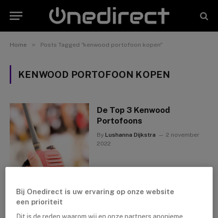
»
Home
Posts Tagged "kenwood portofoon kopen"
KENWOOD PORTOFOON KOPEN
De Top 3 Kenwood
Portofoons
By
Lushanna Dijkstra
2 november
2022
Bij Onedirect is uw ervaring op onze website
een prioriteit
Dit is de reden waarom wij en onze partners anonieme