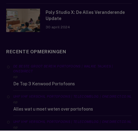
Poly Studio X: De Alles Veranderende
Update
30 april 2024
RECENTE OPMERKINGEN
DE BESTE GROOT BEREIK PORTOFOONS | WALKIE TALKIES |
ONEDIRECT
op
De Top 3 Kenwood Portofoons
UHF VHF VERSCHIL PORTOFOONS | TELECOMBLOG | ONEDIRECT.CO.NL
op
Alles wat u moet weten over portofoons
UHF VHF VERSCHIL PORTOFOONS | TELECOMBLOG | ONEDIRECT.CO.NL
op
De beste outdoor sport portofoons