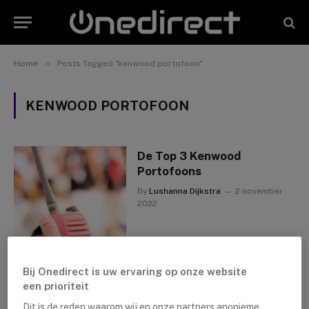
»
Home
Posts Tagged "kenwood portofoon"
KENWOOD PORTOFOON
De Top 3 Kenwood
Portofoons
By
Lushanna Dijkstra
2 november
2022
Bij Onedirect is uw ervaring op onze website
een prioriteit
Dit is de reden waarom wij en onze partners anonieme