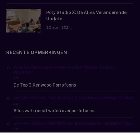
Poly Studio X: De Alles Veranderende
Update
30 april 2024
RECENTE OPMERKINGEN
DE BESTE GROOT BEREIK PORTOFOONS | WALKIE TALKIES |
ONEDIRECT
op
De Top 3 Kenwood Portofoons
UHF VHF VERSCHIL PORTOFOONS | TELECOMBLOG | ONEDIRECT.CO.NL
op
Alles wat u moet weten over portofoons
UHF VHF VERSCHIL PORTOFOONS | TELECOMBLOG | ONEDIRECT.CO.NL
op
De beste outdoor sport portofoons