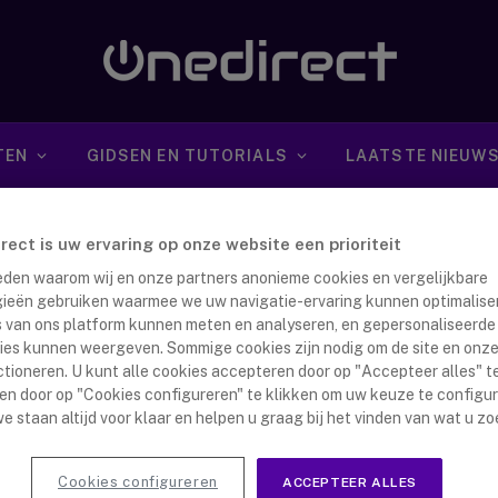
TEN
GIDSEN EN TUTORIALS
LAATSTE NIEUW
irect is uw ervaring op onze website een prioriteit
 reden waarom wij en onze partners anonieme cookies en vergelijkbare
ieën gebruiken waarmee we uw navigatie-ervaring kunnen optimalise
s van ons platform kunnen meten en analyseren, en gepersonaliseerde
ies kunnen weergeven. Sommige cookies zijn nodig om de site en onze
delen verticale muis
ctioneren. U kunt alle cookies accepteren door op "Accepteer alles" te
en door op "Cookies configureren" te klikken om uw keuze te configu
nna Dijkstra
28 januari 2020
e staan altijd voor klaar en helpen u graag bij het vinden van wat u zo
agen achter de computer en gebruikt u de muis daarbij
tig? Voelt u dan ook op het einde…
Cookies configureren
ACCEPTEER ALLES