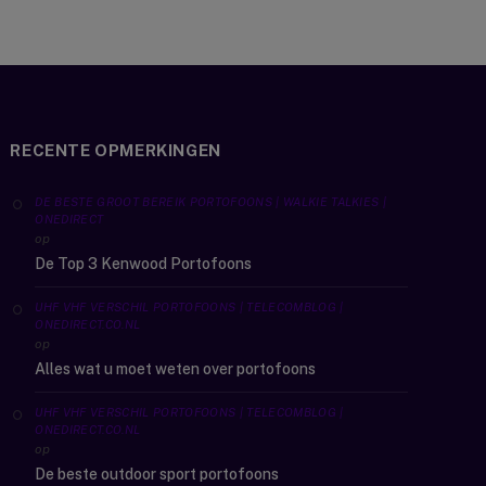
RECENTE OPMERKINGEN
DE BESTE GROOT BEREIK PORTOFOONS | WALKIE TALKIES |
ONEDIRECT
op
De Top 3 Kenwood Portofoons
UHF VHF VERSCHIL PORTOFOONS | TELECOMBLOG |
ONEDIRECT.CO.NL
op
Alles wat u moet weten over portofoons
UHF VHF VERSCHIL PORTOFOONS | TELECOMBLOG |
ONEDIRECT.CO.NL
op
De beste outdoor sport portofoons