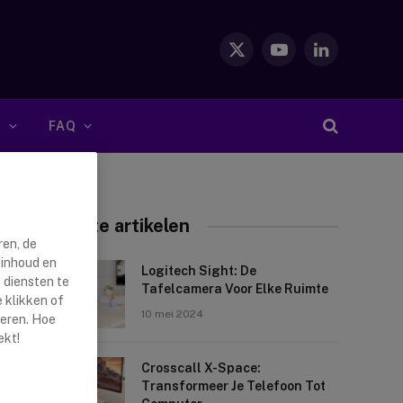
X
YouTube
LinkedIn
(Twitter)
S
FAQ
Nieuwste artikelen
ren, de
 inhoud en
Logitech Sight: De
 diensten te
Tafelcamera Voor Elke Ruimte
 klikken of
10 mei 2024
reren. Hoe
ekt!
Crosscall X-Space:
Transformeer Je Telefoon Tot