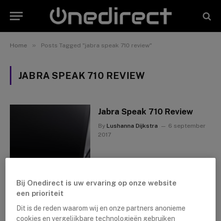
»
Home
Posts Tagged "jabra speak 710 review"
JABRA SPEAK 710 REVIEW
Jabra Speak 710 Review
By
Lushanna Dijkstra
6 september
2017
Bij Onedirect is uw ervaring op onze website
een prioriteit
Dit is de reden waarom wij en onze partners anonieme
cookies en vergelijkbare technologieën gebruiken