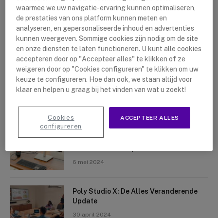
waarmee we uw navigatie-ervaring kunnen optimaliseren,
de prestaties van ons platform kunnen meten en
analyseren, en gepersonaliseerde inhoud en advertenties
kunnen weergeven. Sommige cookies zijn nodig om de site
en onze diensten te laten functioneren. U kunt alle cookies
accepteren door op "Accepteer alles" te klikken of ze
Nieuwste artikelen
weigeren door op "Cookies configureren" te klikken om uw
keuze te configureren. Hoe dan ook, we staan altijd voor
Logitech Sight: De Tafelcamera Voor
klaar en helpen u graag bij het vinden van wat u zoekt!
Elke Ruimte
10 mei 2024
Cookies
ACCEPTEER ALLES
configureren
Crosscall X-Space: Transformeer Je
Telefoon Tot Computer
6 mei 2024
Poly Studio X: De Alles Veranderende
Update
30 april 2024