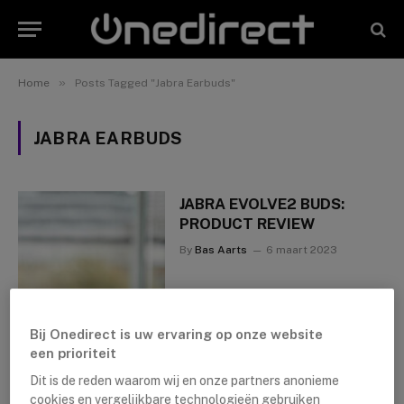
»
Home
Posts Tagged "Jabra Earbuds"
JABRA EARBUDS
JABRA EVOLVE2 BUDS:
PRODUCT REVIEW
By
Bas Aarts
6 maart 2023
Bij Onedirect is uw ervaring op onze website
een prioriteit
Dit is de reden waarom wij en onze partners anonieme
cookies en vergelijkbare technologieën gebruiken