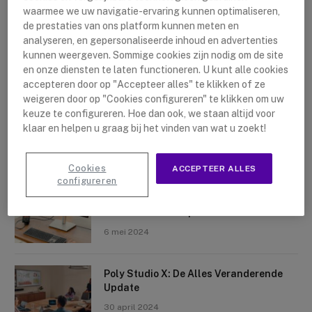
waarmee we uw navigatie-ervaring kunnen optimaliseren,
de prestaties van ons platform kunnen meten en
analyseren, en gepersonaliseerde inhoud en advertenties
kunnen weergeven. Sommige cookies zijn nodig om de site
en onze diensten te laten functioneren. U kunt alle cookies
accepteren door op "Accepteer alles" te klikken of ze
Nieuwste artikelen
weigeren door op "Cookies configureren" te klikken om uw
keuze te configureren. Hoe dan ook, we staan altijd voor
Logitech Sight: De Tafelcamera Voor
klaar en helpen u graag bij het vinden van wat u zoekt!
Elke Ruimte
10 mei 2024
Cookies
ACCEPTEER ALLES
configureren
Crosscall X-Space: Transformeer Je
Telefoon Tot Computer
6 mei 2024
Poly Studio X: De Alles Veranderende
Update
30 april 2024