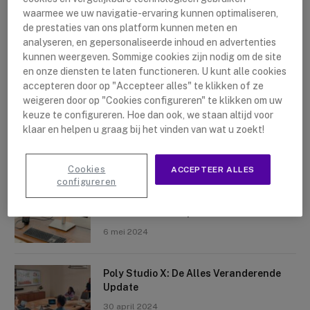
waarmee we uw navigatie-ervaring kunnen optimaliseren,
de prestaties van ons platform kunnen meten en
analyseren, en gepersonaliseerde inhoud en advertenties
kunnen weergeven. Sommige cookies zijn nodig om de site
en onze diensten te laten functioneren. U kunt alle cookies
accepteren door op "Accepteer alles" te klikken of ze
Nieuwste artikelen
weigeren door op "Cookies configureren" te klikken om uw
keuze te configureren. Hoe dan ook, we staan altijd voor
Logitech Sight: De Tafelcamera Voor
klaar en helpen u graag bij het vinden van wat u zoekt!
Elke Ruimte
10 mei 2024
Cookies
ACCEPTEER ALLES
configureren
Crosscall X-Space: Transformeer Je
Telefoon Tot Computer
6 mei 2024
Poly Studio X: De Alles Veranderende
Update
30 april 2024