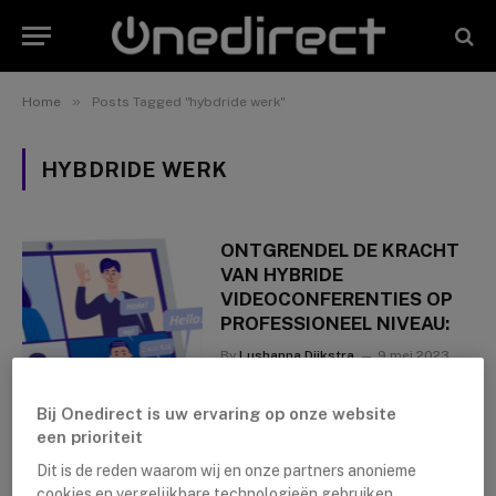
»
Home
Posts Tagged "hybdride werk"
HYBDRIDE WERK
ONTGRENDEL DE KRACHT
VAN HYBRIDE
VIDEOCONFERENTIES OP
PROFESSIONEEL NIVEAU:
By
Lushanna Dijkstra
9 mei 2023
Bij Onedirect is uw ervaring op onze website
een prioriteit
Dit is de reden waarom wij en onze partners anonieme
cookies en vergelijkbare technologieën gebruiken