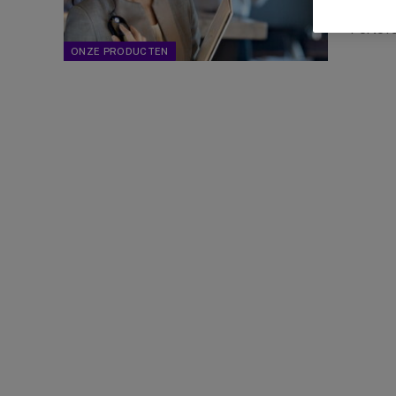
om één 
Portofo
ONZE PRODUCTEN