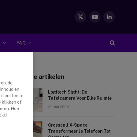
X
YouTube
LinkedIn
(Twitter)
S
FAQ
Nieuwste artikelen
ren, de
 inhoud en
Logitech Sight: De
 diensten te
Tafelcamera Voor Elke Ruimte
 klikken of
10 mei 2024
reren. Hoe
ekt!
Crosscall X-Space:
Transformeer Je Telefoon Tot