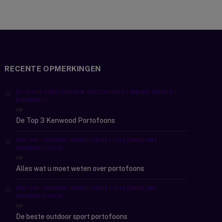
RECENTE OPMERKINGEN
DE BESTE GROOT BEREIK PORTOFOONS | WALKIE TALKIES |
ONEDIRECT
op
De Top 3 Kenwood Portofoons
UHF VHF VERSCHIL PORTOFOONS | TELECOMBLOG |
ONEDIRECT.CO.NL
op
Alles wat u moet weten over portofoons
UHF VHF VERSCHIL PORTOFOONS | TELECOMBLOG |
ONEDIRECT.CO.NL
op
De beste outdoor sport portofoons