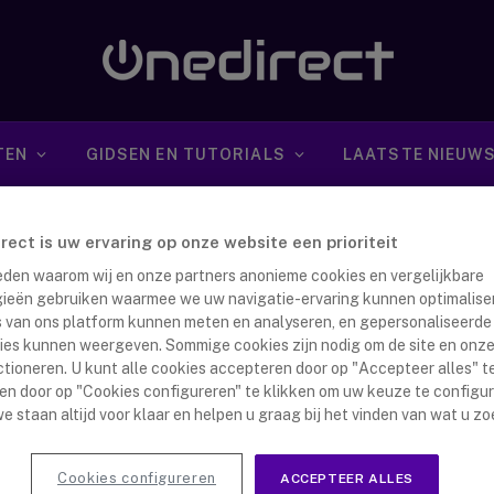
TEN
GIDSEN EN TUTORIALS
LAATSTE NIEUW
irect is uw ervaring op onze website een prioriteit
 reden waarom wij en onze partners anonieme cookies en vergelijkbare
ieën gebruiken waarmee we uw navigatie-ervaring kunnen optimalise
s van ons platform kunnen meten en analyseren, en gepersonaliseerde
ies kunnen weergeven. Sommige cookies zijn nodig om de site en onze
ca Portofoons: Walkie Talkies voor
ctioneren. U kunt alle cookies accepteren door op "Accepteer alles" te
en door op "Cookies configureren" te klikken om uw keuze te configu
aurants
e staan altijd voor klaar en helpen u graag bij het vinden van wat u zo
nna Dijkstra
8 juni 2017
ruisende omgeving van een restaurant werkt iedereen hard
Cookies configureren
ACCEPTEER ALLES