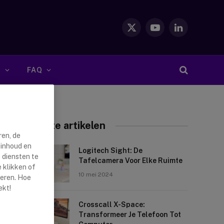
X
YouTube
LinkedIn
(Twitter)
S
FAQ
Nieuwste artikelen
ren, de
 inhoud en
Logitech Sight: De
 diensten te
Tafelcamera Voor Elke Ruimte
 klikken of
10 mei 2024
reren. Hoe
ekt!
Crosscall X-Space:
Transformeer Je Telefoon Tot