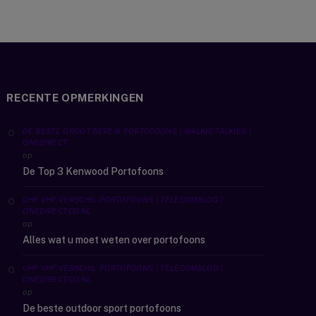
RECENTE OPMERKINGEN
DE BESTE GROOT BEREIK PORTOFOONS | WALKIE TALKIES |
ONEDIRECT
op
De Top 3 Kenwood Portofoons
UHF VHF VERSCHIL PORTOFOONS | TELECOMBLOG |
ONEDIRECT.CO.NL
op
Alles wat u moet weten over portofoons
UHF VHF VERSCHIL PORTOFOONS | TELECOMBLOG |
ONEDIRECT.CO.NL
op
De beste outdoor sport portofoons