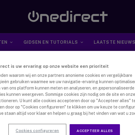
TEN
GIDSEN EN TUTORIALS
LAATSTE NIEUW
irect is uw ervaring op onze website een prioriteit
 reden waarom wij en onze partners anonieme cookies en vergelijkbare
ieën gebruiken waarmee we uw navigatie-ervaring kunnen optimalise
s van ons platform kunnen meten en analyseren, en gepersonaliseerde
ies kunnen weergeven. Sommige cookies zijn nodig om de site en onze
et versterkers: Heb ik er een nodig?
ctioneren. U kunt alle cookies accepteren door op "Accepteer alles" te
en door op "Cookies configureren" te klikken om uw keuze te configu
nna Dijkstra
26 september 2017
e staan altijd voor klaar en helpen u graag bij het vinden van wat u zo
dset versterker is een manier om een headset aan te
 op een telefoon. Het is vooral bedoeld voor…
Cookies configureren
ACCEPTEER ALLES