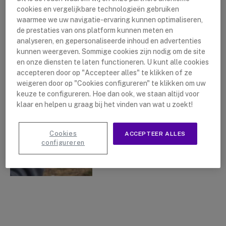
cookies en vergelijkbare technologieën gebruiken
waarmee we uw navigatie-ervaring kunnen optimaliseren,
de prestaties van ons platform kunnen meten en
analyseren, en gepersonaliseerde inhoud en advertenties
Portofoons | Welk bereik
kunnen weergeven. Sommige cookies zijn nodig om de site
heb ik nodig?
en onze diensten te laten functioneren. U kunt alle cookies
accepteren door op "Accepteer alles" te klikken of ze
By
Lushanna Dijkstra
18 mei 2021
weigeren door op "Cookies configureren" te klikken om uw
keuze te configureren. Hoe dan ook, we staan altijd voor
klaar en helpen u graag bij het vinden van wat u zoekt!
Cookies
ACCEPTEER ALLES
configureren