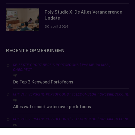
Poly Studio X: De Alles Veranderende
Update
30 april 2024
RECENTE OPMERKINGEN
DE BESTE GROOT BEREIK PORTOFOONS | WALKIE TALKIES |
ONEDIRECT
op
De Top 3 Kenwood Portofoons
UHF VHF VERSCHIL PORTOFOONS | TELECOMBLOG | ONEDIRECT.CO.NL
op
Alles wat u moet weten over portofoons
UHF VHF VERSCHIL PORTOFOONS | TELECOMBLOG | ONEDIRECT.CO.NL
op
De beste outdoor sport portofoons