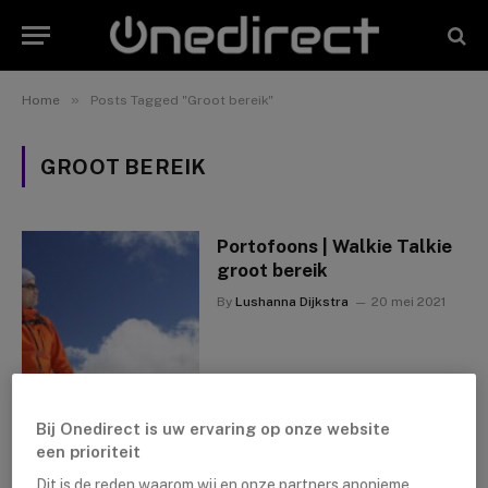
»
Home
Posts Tagged "Groot bereik"
GROOT BEREIK
Portofoons | Walkie Talkie
groot bereik
By
Lushanna Dijkstra
20 mei 2021
Bij Onedirect is uw ervaring op onze website
een prioriteit
Dit is de reden waarom wij en onze partners anonieme