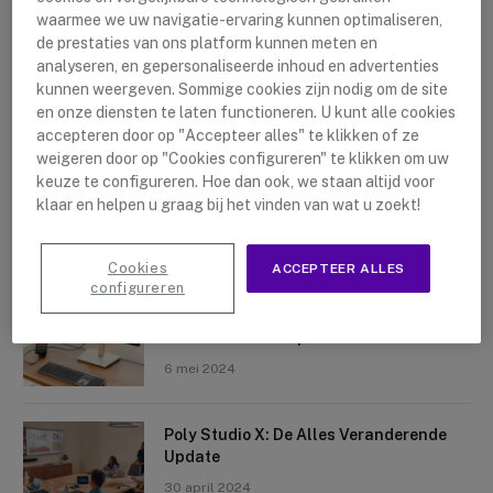
waarmee we uw navigatie-ervaring kunnen optimaliseren,
de prestaties van ons platform kunnen meten en
analyseren, en gepersonaliseerde inhoud en advertenties
kunnen weergeven. Sommige cookies zijn nodig om de site
en onze diensten te laten functioneren. U kunt alle cookies
accepteren door op "Accepteer alles" te klikken of ze
Nieuwste artikelen
weigeren door op "Cookies configureren" te klikken om uw
keuze te configureren. Hoe dan ook, we staan altijd voor
Logitech Sight: De Tafelcamera Voor
klaar en helpen u graag bij het vinden van wat u zoekt!
Elke Ruimte
10 mei 2024
Cookies
ACCEPTEER ALLES
configureren
Crosscall X-Space: Transformeer Je
Telefoon Tot Computer
6 mei 2024
Poly Studio X: De Alles Veranderende
Update
30 april 2024