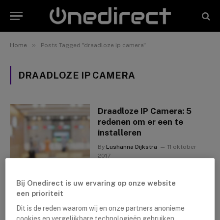
»
Home
Posts Tagged "draadloze ip camera"
DRAADLOZE IP CAMERA
Draadloze IP Camera: 5
redenen om er een te
installeren
By
Lushanna Dijkstra
11 oktober
2017
Bij Onedirect is uw ervaring op onze website
een prioriteit
Dit is de reden waarom wij en onze partners anonieme
cookies en vergelijkbare technologieën gebruiken