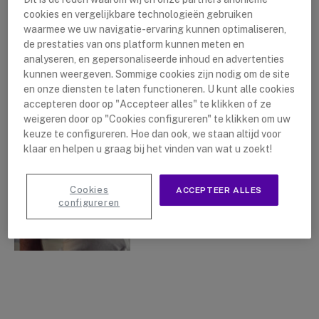
cookies en vergelijkbare technologieën gebruiken
waarmee we uw navigatie-ervaring kunnen optimaliseren,
de prestaties van ons platform kunnen meten en
analyseren, en gepersonaliseerde inhoud en advertenties
Een overzicht van
kunnen weergeven. Sommige cookies zijn nodig om de site
draadloze Sennheiser
en onze diensten te laten functioneren. U kunt alle cookies
kantoorheadsets
accepteren door op "Accepteer alles" te klikken of ze
weigeren door op "Cookies configureren" te klikken om uw
By
Lushanna Dijkstra
19 februari
keuze te configureren. Hoe dan ook, we staan altijd voor
2019
klaar en helpen u graag bij het vinden van wat u zoekt!
Cookies
ACCEPTEER ALLES
configureren