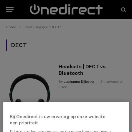
»
Home
Posts Tagged "DECT"
DECT
Headsets | DECT vs.
Bluetooth
By
Lushanna Dijkstra
24 november
2022
Bij Onedirect is uw ervaring op onze website
een prioriteit
Dit is de reden waarom wij en onze partners anonieme