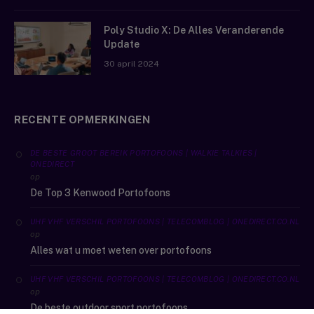
Poly Studio X: De Alles Veranderende
Update
30 april 2024
RECENTE OPMERKINGEN
DE BESTE GROOT BEREIK PORTOFOONS | WALKIE TALKIES |
ONEDIRECT
op
De Top 3 Kenwood Portofoons
UHF VHF VERSCHIL PORTOFOONS | TELECOMBLOG | ONEDIRECT.CO.NL
op
Alles wat u moet weten over portofoons
UHF VHF VERSCHIL PORTOFOONS | TELECOMBLOG | ONEDIRECT.CO.NL
op
De beste outdoor sport portofoons