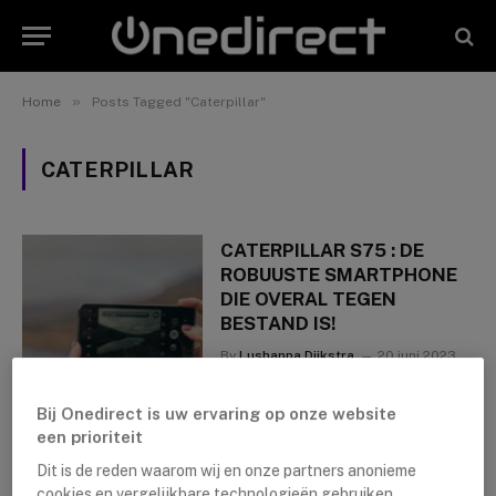
»
Home
Posts Tagged "Caterpillar"
CATERPILLAR
CATERPILLAR S75 : DE
ROBUUSTE SMARTPHONE
DIE OVERAL TEGEN
BESTAND IS!
By
Lushanna Dijkstra
20 juni 2023
Bij Onedirect is uw ervaring op onze website
een prioriteit
Dit is de reden waarom wij en onze partners anonieme
cookies en vergelijkbare technologieën gebruiken