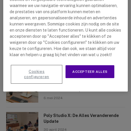
waarmee we uw navigatie-ervaring kunnen optimaliseren,
de prestaties van ons platform kunnen meten en
analyseren, en gepersonaliseerde inhoud en advertenties
kunnen weergeven. Sommige cookies zijn nodig om de site
en onze diensten te laten functioneren. U kunt alle cookies
accepteren door op "Accepteer alles" te klikken of ze
Nieuwste artikelen
weigeren door op "Cookies configureren" te klikken om uw
keuze te configureren. Hoe dan ook, we staan altijd voor
Logitech Sight: De Tafelcamera Voor
klaar en helpen u graag bij het vinden van wat u zoekt!
Elke Ruimte
10 mei 2024
Cookies
ACCEPTEER ALLES
configureren
Crosscall X-Space: Transformeer Je
Telefoon Tot Computer
6 mei 2024
Poly Studio X: De Alles Veranderende
Update
30 april 2024