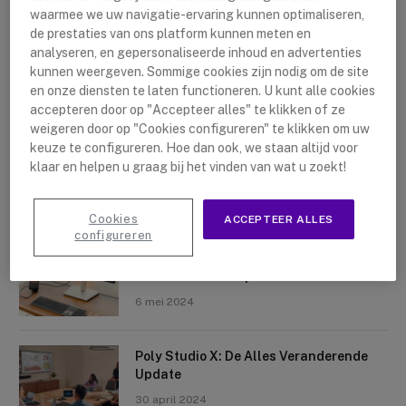
waarmee we uw navigatie-ervaring kunnen optimaliseren,
de prestaties van ons platform kunnen meten en
analyseren, en gepersonaliseerde inhoud en advertenties
kunnen weergeven. Sommige cookies zijn nodig om de site
en onze diensten te laten functioneren. U kunt alle cookies
accepteren door op "Accepteer alles" te klikken of ze
Nieuwste artikelen
weigeren door op "Cookies configureren" te klikken om uw
keuze te configureren. Hoe dan ook, we staan altijd voor
Logitech Sight: De Tafelcamera Voor
klaar en helpen u graag bij het vinden van wat u zoekt!
Elke Ruimte
10 mei 2024
Cookies
ACCEPTEER ALLES
configureren
Crosscall X-Space: Transformeer Je
Telefoon Tot Computer
6 mei 2024
Poly Studio X: De Alles Veranderende
Update
30 april 2024