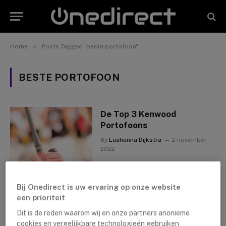
»
Home
Posts Tagged "beste portofoon"
BESTE PORTOFOON
De Top 3 Kenwood
Portofoons
By
Lushanna Dijkstra
2 november
2022
Bij Onedirect is uw ervaring op onze website
een prioriteit
Dit is de reden waarom wij en onze partners anonieme
cookies en vergelijkbare technologieën gebruiken