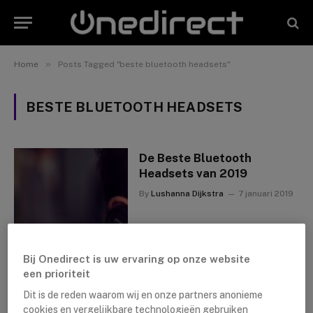
»
Home
Posts Tagged "beste bluetooth headsets"
BESTE BLUETOOTH HEADSETS
De Beste Bluetooth
Headsets van 2019
By
Lushanna Dijkstra
7 januari 2019
Bij Onedirect is uw ervaring op onze website
een prioriteit
Dit is de reden waarom wij en onze partners anonieme
cookies en vergelijkbare technologieën gebruiken