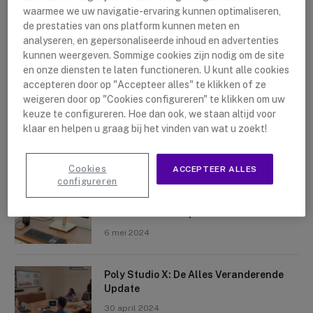
waarmee we uw navigatie-ervaring kunnen optimaliseren,
de prestaties van ons platform kunnen meten en
analyseren, en gepersonaliseerde inhoud en advertenties
kunnen weergeven. Sommige cookies zijn nodig om de site
en onze diensten te laten functioneren. U kunt alle cookies
accepteren door op "Accepteer alles" te klikken of ze
Nieuwste artikelen
weigeren door op "Cookies configureren" te klikken om uw
keuze te configureren. Hoe dan ook, we staan altijd voor
Logitech Sight: De Tafelcamera Voor
klaar en helpen u graag bij het vinden van wat u zoekt!
Elke Ruimte
10 mei 2024
Cookies
ACCEPTEER ALLES
configureren
Crosscall X-Space: Transformeer Je
Telefoon Tot Computer
6 mei 2024
Poly Studio X: De Alles Veranderende
Update
30 april 2024