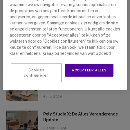
waarmee we uw navigatie-ervaring kunnen optimaliseren,
de prestaties van ons platform kunnen meten en
analyseren, en gepersonaliseerde inhoud en advertenties
kunnen weergeven. Sommige cookies zijn nodig om de site
en onze diensten te laten functioneren. U kunt alle cookies
accepteren door op "Accepteer alles" te klikken of ze
Nieuwste artikelen
weigeren door op "Cookies configureren" te klikken om uw
keuze te configureren. Hoe dan ook, we staan altijd voor
Logitech Sight: De Tafelcamera Voor
klaar en helpen u graag bij het vinden van wat u zoekt!
Elke Ruimte
10 mei 2024
Cookies
ACCEPTEER ALLES
configureren
Crosscall X-Space: Transformeer Je
Telefoon Tot Computer
6 mei 2024
Poly Studio X: De Alles Veranderende
Update
30 april 2024