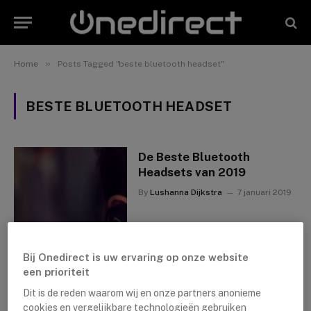
»
Home
Posts Tagged "beste bluetooth headset"
BESTE BLUETOOTH HEADSET
De Beste Bluetooth
Headsets van 2019
By
Lushanna Dijkstra
7 januari 2019
Bij Onedirect is uw ervaring op onze website
een prioriteit
Dit is de reden waarom wij en onze partners anonieme
cookies en vergelijkbare technologieën gebruiken