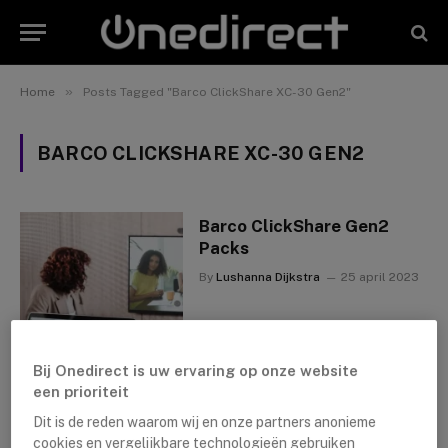
»
Home
Posts Tagged "Barco ClickShare XC-30 Gen2"
BARCO CLICKSHARE XC-30 GEN2
Barco ClickShare Gen2
Packs
By
Lushanna Dijkstra
25 april 2023
Bij Onedirect is uw ervaring op onze website
een prioriteit
Dit is de reden waarom wij en onze partners anonieme
cookies en vergelijkbare technologieën gebruiken