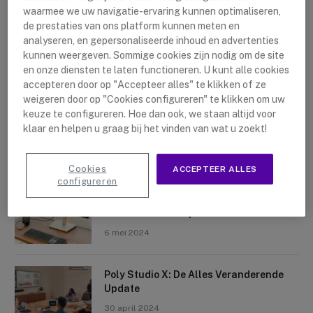
waarmee we uw navigatie-ervaring kunnen optimaliseren,
de prestaties van ons platform kunnen meten en
analyseren, en gepersonaliseerde inhoud en advertenties
kunnen weergeven. Sommige cookies zijn nodig om de site
en onze diensten te laten functioneren. U kunt alle cookies
accepteren door op "Accepteer alles" te klikken of ze
Nieuwste artikelen
weigeren door op "Cookies configureren" te klikken om uw
keuze te configureren. Hoe dan ook, we staan altijd voor
Logitech Sight: De Tafelcamera Voor
klaar en helpen u graag bij het vinden van wat u zoekt!
Elke Ruimte
10 mei 2024
Cookies
ACCEPTEER ALLES
configureren
Crosscall X-Space: Transformeer Je
Telefoon Tot Computer
6 mei 2024
Poly Studio X: De Alles Veranderende
Update
30 april 2024