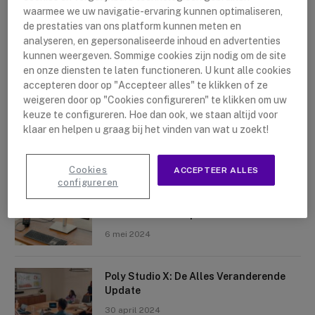
waarmee we uw navigatie-ervaring kunnen optimaliseren,
de prestaties van ons platform kunnen meten en
analyseren, en gepersonaliseerde inhoud en advertenties
kunnen weergeven. Sommige cookies zijn nodig om de site
en onze diensten te laten functioneren. U kunt alle cookies
accepteren door op "Accepteer alles" te klikken of ze
Nieuwste artikelen
weigeren door op "Cookies configureren" te klikken om uw
keuze te configureren. Hoe dan ook, we staan altijd voor
Logitech Sight: De Tafelcamera Voor
klaar en helpen u graag bij het vinden van wat u zoekt!
Elke Ruimte
10 mei 2024
Cookies
ACCEPTEER ALLES
configureren
Crosscall X-Space: Transformeer Je
Telefoon Tot Computer
6 mei 2024
Poly Studio X: De Alles Veranderende
Update
30 april 2024