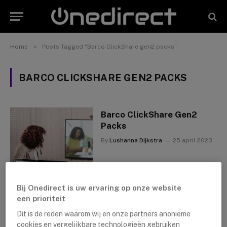
»
Home
Posts Tagged "Barco ClickShare gen2 packs"
BARCO CLICKSHARE GEN2 PACKS
Barco ClickShare Gen2
Packs
By
Lushanna Dijkstra
25 april 2023
Bij Onedirect is uw ervaring op onze website
een prioriteit
Dit is de reden waarom wij en onze partners anonieme
cookies en vergelijkbare technologieën gebruiken