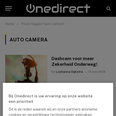
»
Home
Posts Tagged "auto camera"
AUTO CAMERA
Dashcam voor meer
Zekerheid Onderweg!
By
Lushanna Dijkstra
14 mei 2018
Bij Onedirect is uw ervaring op onze website
een prioriteit
Dit is de reden waarom wij en onze partners anonieme
cookies en vergelijkbare technologieën gebruiken