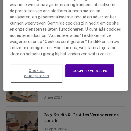
waarmee we uw navigatie-ervaring kunnen optimaliseren,
de prestaties van ons platform kunnen meten en
analyseren, en gepersonaliseerde inhoud en advertenties
kunnen weergeven. Sommige cookies zijn nodig om de site
en onze diensten te laten functioneren. U kunt alle cookies
accepteren door op "Accepteer alles" te klikken of ze
Nieuwste artikelen
weigeren door op "Cookies configureren" te klikken om uw
keuze te configureren. Hoe dan ook, we staan altijd voor
Logitech Sight: De Tafelcamera Voor
klaar en helpen u graag bij het vinden van wat u zoekt!
Elke Ruimte
10 mei 2024
Cookies
ACCEPTEER ALLES
configureren
Crosscall X-Space: Transformeer Je
Telefoon Tot Computer
6 mei 2024
Poly Studio X: De Alles Veranderende
Update
30 april 2024