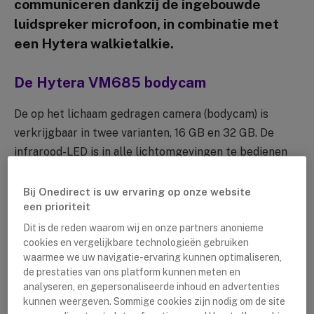
communiceren dankzij de ingebouwde
luidspreker microfoon, in combinatie met
een Hytera walkietalkie.
De Hytera VM685 bodycam
De op het lichaam gedragen camera (bodycam) is
verkrijgbaar in twee varianten, 16 GB en 32 GB. De
infrarood-LED is in alle lichtomgevingen te bedienen
met maar één druk op de knop. Met de speciale
noodknop start u gemakkelijk een noodoproep
Bij Onedirect is uw ervaring op onze website
een prioriteit
wanneer dit nodig is. Doormiddel van de
compatibeliliteit van de bodycam met de Windows XP,
Dit is de reden waarom wij en onze partners anonieme
cookies en vergelijkbare technologieën gebruiken
Windows 7, Windows 8 en Windows 10 systemen.
waarmee we uw navigatie-ervaring kunnen optimaliseren,
de prestaties van ons platform kunnen meten en
Waarom het de moeite waard is:
analyseren, en gepersonaliseerde inhoud en advertenties
kunnen weergeven. Sommige cookies zijn nodig om de site