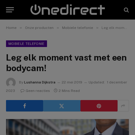
»
»
»
Home
Onze producten
Mobiele telefonie
Leg elk moment vast met een bodycam!
MOBIELE TELEFONIE
Leg elk moment vast met een
bodycam!
By
Lushanna Dijkstra
22 mei 2019
Updated:
1 december
2023
Geen reacties
2 Mins Read