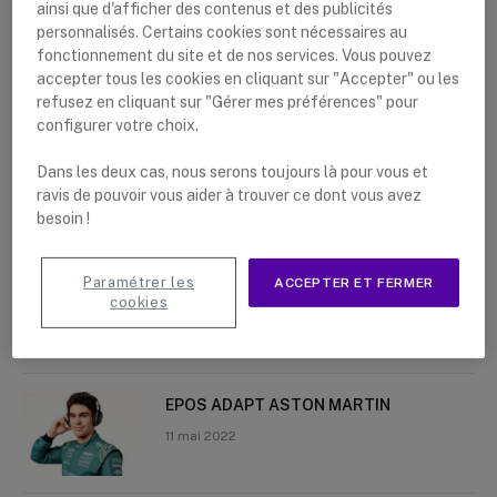
ainsi que d'afficher des contenus et des publicités
personnalisés. Certains cookies sont nécessaires au
fonctionnement du site et de nos services. Vous pouvez
accepter tous les cookies en cliquant sur "Accepter" ou les
refusez en cliquant sur "Gérer mes préférences" pour
Nouveaux articles
configurer votre choix.
La meilleure tablette pour une
Dans les deux cas, nous serons toujours là pour vous et
utilisation professionnelle
ravis de pouvoir vous aider à trouver ce dont vous avez
besoin !
9 juin 2022
Paramétrer les
ACCEPTER ET FERMER
Motorola CLP446e et Motorola CLP446
cookies
2 juin 2022
EPOS ADAPT ASTON MARTIN
11 mai 2022