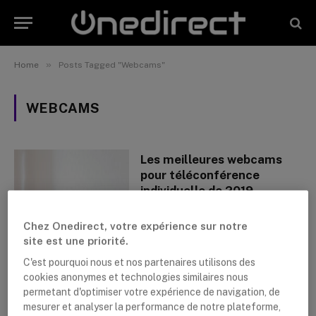
»
Home
Posts Tagged "Webcams"
WEBCAMS
Les meilleures webcams
pour téléconférence
individuelle de 2019
By
Lushanna Dijkstra
25 février 2019
Chez Onedirect, votre expérience sur notre
site est une priorité.
C'est pourquoi nous et nos partenaires utilisons des
cookies anonymes et technologies similaires nous
permetant d'optimiser votre expérience de navigation, de
mesurer et analyser la performance de notre plateforme,