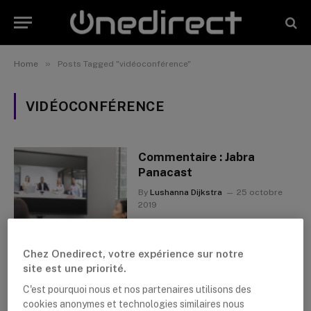
»
Home
Posts Tagged "vidéoconférence"
VIDÉOCONFÉRENCE
Commentaire : Jabra
Panacast
By
Lushanna Dijkstra
25 octobre
2019
Chez Onedirect, votre expérience sur notre
site est une priorité.
C'est pourquoi nous et nos partenaires utilisons des
cookies anonymes et technologies similaires nous