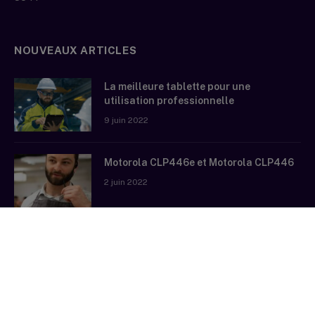
NOUVEAUX ARTICLES
La meilleure tablette pour une
utilisation professionnelle
9 juin 2022
Motorola CLP446e et Motorola CLP446
2 juin 2022
EPOS ADAPT ASTON MARTIN
11 mai 2022