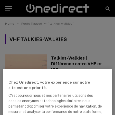
»
Home
Posts Tagged "vhf talkies-walkies"
VHF TALKIES-WALKIES
Talkies-Walkies |
Différence entre VHF et
UHF
By
Lushanna Dijkstra
21 mai 2021
Chez Onedirect, votre expérience sur notre
site est une priorité.
C'est pourquoi nous et nos partenaires utilisons des
cookies anonymes et technologies similaires nous
permetant d'optimiser votre expérience de navigation, de
mesurer et analyser la performance de notre plateforme,