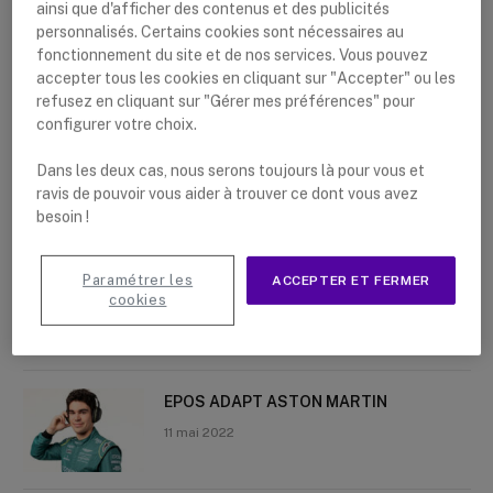
ainsi que d'afficher des contenus et des publicités
personnalisés. Certains cookies sont nécessaires au
fonctionnement du site et de nos services. Vous pouvez
accepter tous les cookies en cliquant sur "Accepter" ou les
refusez en cliquant sur "Gérer mes préférences" pour
Nouveaux articles
configurer votre choix.
La meilleure tablette pour une
Dans les deux cas, nous serons toujours là pour vous et
utilisation professionnelle
ravis de pouvoir vous aider à trouver ce dont vous avez
besoin !
9 juin 2022
Paramétrer les
ACCEPTER ET FERMER
Motorola CLP446e et Motorola CLP446
cookies
2 juin 2022
EPOS ADAPT ASTON MARTIN
11 mai 2022