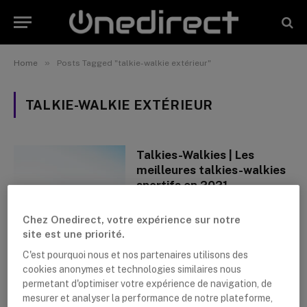
»
Home
Posts Tagged "talkie-walkie extérieur"
TALKIE-WALKIE EXTÉRIEUR
Talkies-Walkies | Les
meilleures talkies-walkies
sportifs en 2021
By
Lushanna Dijkstra
26 mai 2021
Chez Onedirect, votre expérience sur notre
site est une priorité.
C'est pourquoi nous et nos partenaires utilisons des
cookies anonymes et technologies similaires nous
permetant d'optimiser votre expérience de navigation, de
mesurer et analyser la performance de notre plateforme,