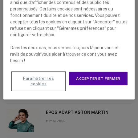
ainsi que d'afficher des contenus et des publicités
personnalisés. Certains cookies sont nécessaires au
fonctionnement du site et de nos services. Vous pouvez
accepter tous les cookies en cliquant sur "Accepter" ou les
refusez en cliquant sur "Gérer mes préférences" pour
Nouveaux articles
configurer votre choix.
La meilleure tablette pour une
Dans les deux cas, nous serons toujours là pour vous et
utilisation professionnelle
ravis de pouvoir vous aider à trouver ce dont vous avez
besoin !
9 juin 2022
Paramétrer les
ACCEPTER ET FERMER
Motorola CLP446e et Motorola CLP446
cookies
2 juin 2022
EPOS ADAPT ASTON MARTIN
11 mai 2022