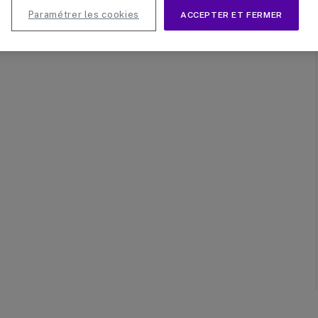
es âgées, vous allez découvrir des produits simples et
Paramétrer les cookies
ACCEPTER ET FERMER
 d’utilisation. Dans…