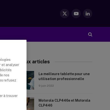
X
YouTube
LinkedIn
(Twitter)
ologies
Nouveaux articles
r et analyser
blicités
La meilleure tablette pour une
de nos
utilisation professionnelle
les refusez
9 juin 2022
er à trouver
Motorola CLP446e et Motorola
CLP446