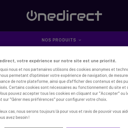
NOS PRODUITS
direct, votre expérience sur notre site est une priorité.
rquoi nous et nos partenaires utilisons des cookies anonymes et techn
s nous permetant d'optimiser votre expérience de navigation, de mesure
mance de notre plateforme, ainsi que d'afficher des contenus et des pu
isés. Certains cookies sont nécessaires au fonctionnement du site et 
 Vous pouvez accepter tous les cookies en cliquant sur "Accepter" ou 
ction de téléphones pour personnes
nt sur "Gérer mes préférences" pour configurer votre choix.
s : la marque Swissvoice
eux cas, nous serons toujours là pour vous et ravis de pouvoir vous aid
nna Dijkstra
19 mars 2019
ous avez besoin !
tte sélection de nos téléphones analogiques pour