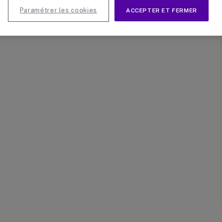
méras et webcams pour vidéoconférence individuelle
Paramétrer les cookies
ACCEPTER ET FERMER
t être d’usage…