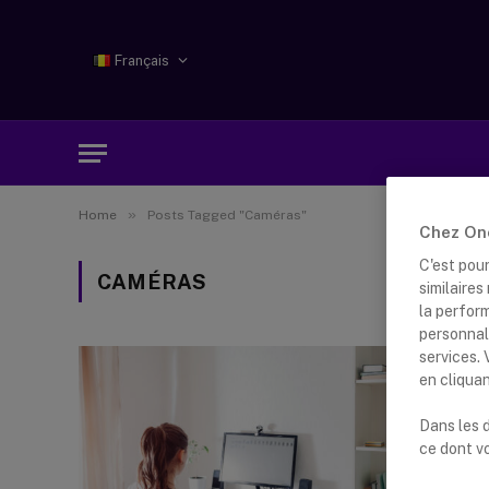
Français
»
Home
Posts Tagged "Caméras"
Chez One
C'est pou
CAMÉRAS
similaire
la perfor
personnal
services.
Les 
en cliqua
indiv
Dans les d
By
Lusha
ce dont v
Une man