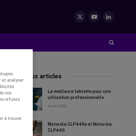
X
YouTube
LinkedIn
(Twitter)
ologies
Nouveaux articles
r et analyser
blicités
La meilleure tablette pour une
de nos
utilisation professionnelle
les refusez
9 juin 2022
er à trouver
Motorola CLP446e et Motorola
CLP446