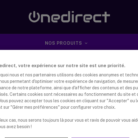
NOS PRODUITS
direct, votre expérience sur notre site est une priorité.
rquoi nous et nos partenaires utilisons des cookies anonymes et techn
s nous permetant d'optimiser votre expérience de navigation, de mesure
mance de notre plateforme, ainsi que d'afficher des contenus et des pu
isés. Certains cookies sont nécessaires au fonctionnement du site et 
 Vous pouvez accepter tous les cookies en cliquant sur "Accepter" ou 
meilleures webcams pour téléconférence
nt sur "Gérer mes préférences" pour configurer votre choix.
iduelle de 2019
eux cas, nous serons toujours là pour vous et ravis de pouvoir vous aid
nna Dijkstra
25 février 2019
ous avez besoin !
ière facile de communiquer à travers votre ordinateur !