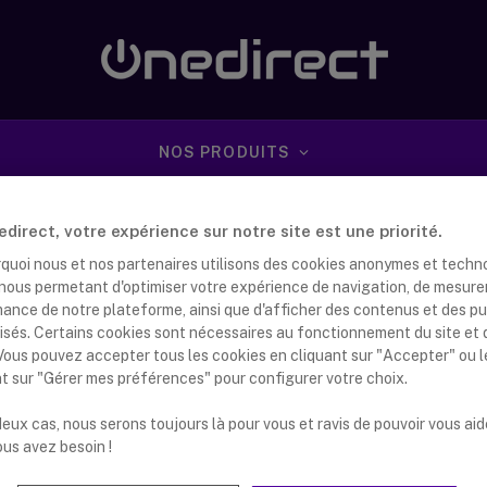
NOS PRODUITS
direct, votre expérience sur notre site est une priorité.
rquoi nous et nos partenaires utilisons des cookies anonymes et techn
s nous permetant d'optimiser votre expérience de navigation, de mesure
mance de notre plateforme, ainsi que d'afficher des contenus et des pu
isés. Certains cookies sont nécessaires au fonctionnement du site et 
 Vous pouvez accepter tous les cookies en cliquant sur "Accepter" ou 
ction de téléphones pour personnes
nt sur "Gérer mes préférences" pour configurer votre choix.
s : la marque Swissvoice
eux cas, nous serons toujours là pour vous et ravis de pouvoir vous aid
nna Dijkstra
19 mars 2019
ous avez besoin !
tte sélection de nos téléphones analogiques pour