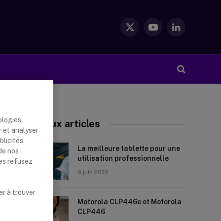
X
YouTube
LinkedIn
(Twitter)
ologies
Nouveaux articles
r et analyser
blicités
La meilleure tablette pour une
de nos
utilisation professionnelle
les refusez
9 juin 2022
er à trouver
Motorola CLP446e et Motorola
CLP446