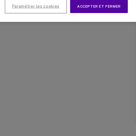
es âgées, vous allez découvrir des produits simples et
Paramétrer les cookies
ACCEPTER ET FERMER
 d’utilisation. Dans…