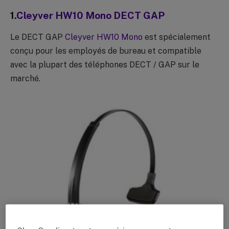
1
.
Cleyver HW10 Mono DECT GAP
Le DECT GAP
Cleyver HW10 Mono
est spécialement
conçu pour les employés de bureau et compatible
avec la plupart des téléphones DECT / GAP sur le
marché.