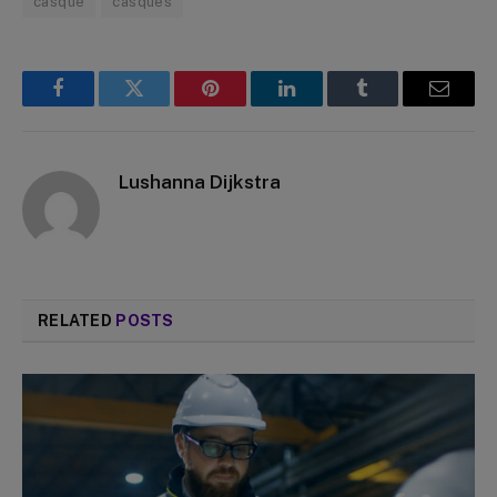
casque
casques
Facebook
Twitter
Pinterest
LinkedIn
Tumblr
Email
Lushanna Dijkstra
RELATED
POSTS