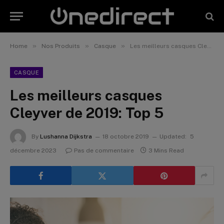
»
»
»
Home
Nos Produits
Casque
Les meilleurs casques Cleyver de 2019: Top 5
CASQUE
Les meilleurs casques
Cleyver de 2019: Top 5
By
Lushanna Dijkstra
18 octobre 2019
Updated:
5
décembre 2023
Pas de commentaire
3 Mins Read