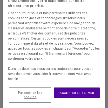
Chez Onedirect, votre expérience sur notre
site est une priorité.
C'est pourquoi nous et nos partenaires utilisons des
cookies anonymes et technologies similaires nous
permetant d'optimiser votre expérience de navigation, de
mesurer et analyser la performance de notre plateforme,
ainsi que d'afficher des contenus et des publicités
personnalisés. Certains cookies sont nécessaires au
fonctionnement du site et de nos services. Vous pouvez
Casque sans fil compatible avec les téléphones
accepter tous les cookies en cliquant sur "Accepter" ou les
refusez en cliquant sur "Gérer mes préférences" pour
DECT
configurer votre choix.
Portée jusqu’à 150 mètres à l’extérieur et 30
Dans les deux cas, nous serons toujours là pour vous et
mètres à l’intérieur
ravis de pouvoir vous aider à trouver ce dont vous avez
Protection auditive avancée avec SafeTone
besoin !
Bouton volume et amortissement
Paramétrer les
ACCEPTER ET FERMER
Microphone à réduction de bruit
cookies
Batterie: jusqu’à 6 heures de temps de conversation